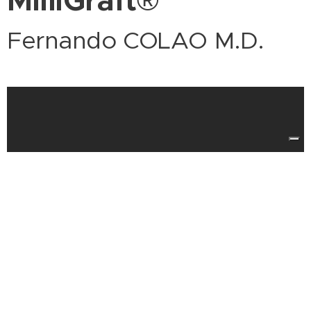
MilliGraft
®
Fernando COLAO M.D.
PROCEDURA MilliGraft
®