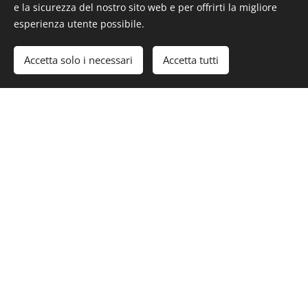
e la sicurezza del nostro sito web e per offrirti la migliore
esperienza utente possibile.
PLASTIC AND RECONSTRUCTIVE
Accetta solo i necessari
Accetta tutti
SURGERY